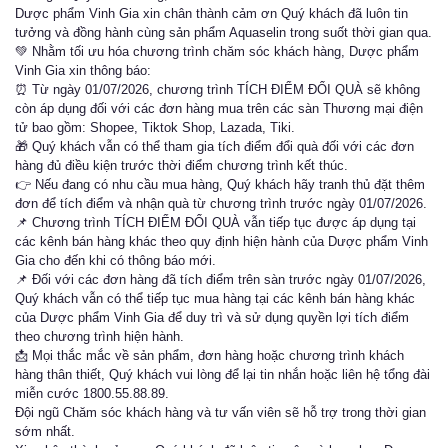
Dược phẩm Vinh Gia xin chân thành cảm ơn Quý khách đã luôn tin
tưởng và đồng hành cùng sản phẩm Aquaselin trong suốt thời gian qua.
💚 Nhằm tối ưu hóa chương trình chăm sóc khách hàng, Dược phẩm
Vinh Gia xin thông báo:
⏰ Từ ngày 01/07/2026, chương trình TÍCH ĐIỂM ĐỔI QUÀ sẽ không
còn áp dụng đối với các đơn hàng mua trên các sàn Thương mại điện
tử bao gồm: Shopee, Tiktok Shop, Lazada, Tiki.
🎁 Quý khách vẫn có thể tham gia tích điểm đổi quà đối với các đơn
hàng đủ điều kiện trước thời điểm chương trình kết thúc.
👉 Nếu đang có nhu cầu mua hàng, Quý khách hãy tranh thủ đặt thêm
đơn để tích điểm và nhận quà từ chương trình trước ngày 01/07/2026.
📌 Chương trình TÍCH ĐIỂM ĐỔI QUÀ vẫn tiếp tục được áp dụng tại
các kênh bán hàng khác theo quy định hiện hành của Dược phẩm Vinh
Gia cho đến khi có thông báo mới.
📌 Đối với các đơn hàng đã tích điểm trên sàn trước ngày 01/07/2026,
Quý khách vẫn có thể tiếp tục mua hàng tại các kênh bán hàng khác
của Dược phẩm Vinh Gia để duy trì và sử dụng quyền lợi tích điểm
theo chương trình hiện hành.
📩 Mọi thắc mắc về sản phẩm, đơn hàng hoặc chương trình khách
hàng thân thiết, Quý khách vui lòng để lại tin nhắn hoặc liên hệ tổng đài
miễn cước 1800.55.88.89.
Đội ngũ Chăm sóc khách hàng và tư vấn viên sẽ hỗ trợ trong thời gian
sớm nhất.