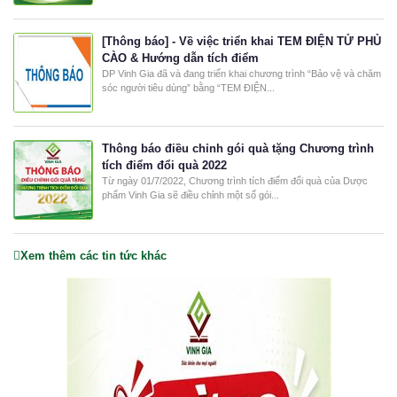
[Thông báo] - Về việc triển khai TEM ĐIỆN TỬ PHỦ
CÀO & Hướng dẫn tích điểm
DP Vinh Gia đã và đang triển khai chương trình “Bảo vệ và chăm
sóc người tiêu dùng” bằng “TEM ĐIỆN...
Thông báo điều chỉnh gói quà tặng Chương trình
tích điểm đổi quà 2022
Từ ngày 01/7/2022, Chương trình tích điểm đổi quà của Dược
phẩm Vinh Gia sẽ điều chỉnh một số gói...
Xem thêm các tin tức khác