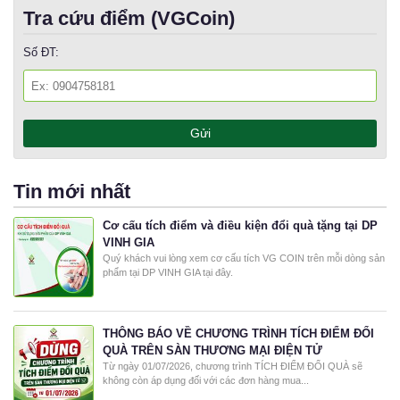
Tra cứu điểm (VGCoin)
Số ĐT:
Tin mới nhất
Cơ cấu tích điểm và điều kiện đổi quà tặng tại DP
VINH GIA
Quý khách vui lòng xem cơ cấu tích VG COIN trên mỗi dòng sản
phẩm tại DP VINH GIA tại đây.
THÔNG BÁO VỀ CHƯƠNG TRÌNH TÍCH ĐIỂM ĐỔI
QUÀ TRÊN SÀN THƯƠNG MẠI ĐIỆN TỬ
Từ ngày 01/07/2026, chương trình TÍCH ĐIỂM ĐỔI QUÀ sẽ
không còn áp dụng đối với các đơn hàng mua...