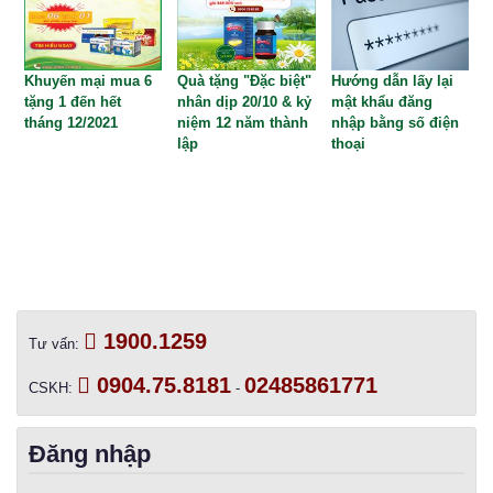
Khuyến mại mua 6
Quà tặng "Đặc biệt"
Hướng dẫn lấy lại
tặng 1 đến hết
nhân dịp 20/10 & kỷ
mật khẩu đăng
tháng 12/2021
niệm 12 năm thành
nhập bằng số điện
lập
thoại
1900.1259
Tư vấn:
0904.75.8181
02485861771
CSKH:
-
Đăng nhập