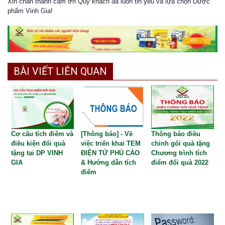
Xin chân thành cảm ơn Quý khách đã luôn tin yêu và lựa chọn Dược
phẩm Vinh Gia!
BÀI VIẾT LIÊN QUAN
Cơ cấu tích điểm và
[Thông báo] - Về
Thông báo điều
điều kiện đổi quà
việc triển khai TEM
chỉnh gói quà tặng
tặng tại DP VINH
ĐIỆN TỬ PHỦ CÀO
Chương trình tích
GIA
& Hướng dẫn tích
điểm đổi quà 2022
điểm