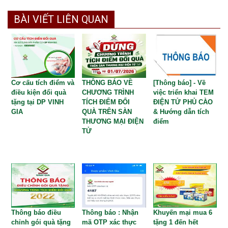
BÀI VIẾT LIÊN QUAN
Cơ cấu tích điểm và
THÔNG BÁO VỀ
[Thông báo] - Về
điều kiện đổi quà
CHƯƠNG TRÌNH
việc triển khai TEM
tặng tại DP VINH
TÍCH ĐIỂM ĐỔI
ĐIỆN TỬ PHỦ CÀO
GIA
QUÀ TRÊN SÀN
& Hướng dẫn tích
THƯƠNG MẠI ĐIỆN
điểm
TỬ
Thông báo điều
Thông báo : Nhận
Khuyến mại mua 6
chỉnh gói quà tặng
mã OTP xác thực
tặng 1 đến hết