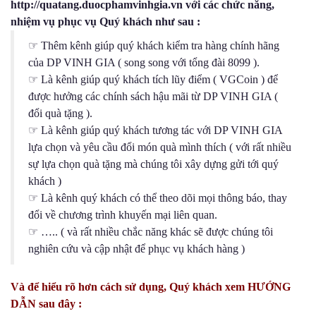
http://quatang.duocphamvinhgia.vn với các chức năng,
nhiệm vụ phục vụ Quý khách như sau :
☞ Thêm kênh giúp quý khách kiểm tra hàng chính hãng
của DP VINH GIA ( song song với tổng đài 8099 ).
☞ Là kênh giúp quý khách tích lũy điểm ( VGCoin ) để
được hưởng các chính sách hậu mãi từ DP VINH GIA (
đổi quà tặng ).
☞ Là kênh giúp quý khách tương tác với DP VINH GIA
lựa chọn và yêu cầu đổi món quà mình thích ( với rất nhiều
sự lựa chọn quà tặng mà chúng tôi xây dựng gửi tới quý
khách )
☞ Là kênh quý khách có thể theo dõi mọi thông báo, thay
đổi về chương trình khuyến mại liên quan.
☞ ….. ( và rất nhiều chắc năng khác sẽ được chúng tôi
nghiên cứu và cập nhật để phục vụ khách hàng )
Và để hiểu rõ hơn cách sử dụng, Quý khách xem HƯỚNG
DẪN sau đây :