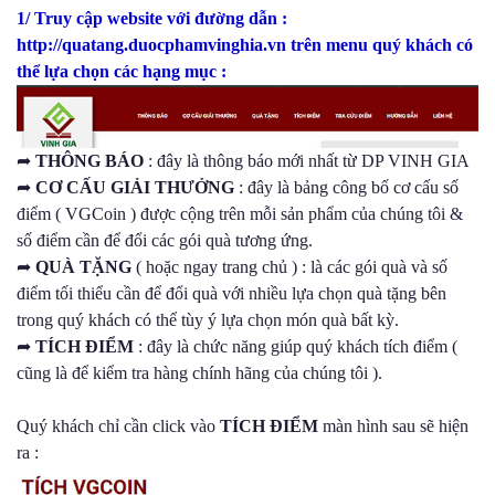
1/ Truy cập website với đường dẫn :
http://quatang.duocphamvinghia.vn trên menu quý khách có
thể lựa chọn các hạng mục :
➦
THÔNG BÁO
: đây là thông báo mới nhất từ DP VINH GIA
➦
CƠ CẤU GIẢI THƯỞNG
: đây là bảng công bố cơ cấu số
điểm ( VGCoin ) được cộng trên mỗi sản phẩm của chúng tôi &
số điểm cần để đổi các gói quà tương ứng.
➦
QUÀ TẶNG
( hoặc ngay trang chủ ) : là các gói quà và số
điểm tối thiểu cần để đổi quà với nhiều lựa chọn quà tặng bên
trong quý khách có thể tùy ý lựa chọn món quà bất kỳ.
➦
TÍCH ĐIỂM
: đây là chức năng giúp quý khách tích điểm (
cũng là để kiểm tra hàng chính hãng của chúng tôi ).
Quý khách chỉ cần click vào
TÍCH ĐIỂM
màn hình sau sẽ hiện
ra :