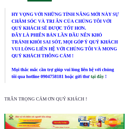
HY VỌNG VỚI NHỮNG TÍNH NĂNG MỚI NÀY SỰ
CHĂM SÓC VÀ TRI ÂN CỦA CHÚNG TÔI VỚI
QUÝ KHÁCH SẼ ĐƯỢC TỐT HƠN.
ĐÂY LÀ PHIÊN BẢN LẦN ĐẦU NÊN KHÓ
TRÁNH KHỎI SAI SÓT, MỌI GÓP Ý QUÝ KHÁCH
VUI LÒNG LIÊN HỆ VỚI CHÚNG TÔI VÀ MONG
QUÝ KHÁCH THÔNG CẢM !
Mọi thắc mắc cần trợ giúp vui lòng liên hệ với chúng
tôi qua hotline 0904758181 hoặc gửi thư
tại đây
!
TRÂN TRỌNG CẢM ƠN QUÝ KHÁCH !