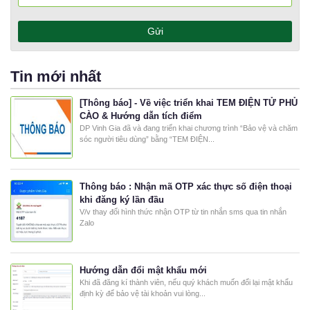
Tin mới nhất
[Thông báo] - Về việc triển khai TEM ĐIỆN TỬ PHỦ
CÀO & Hướng dẫn tích điểm
DP Vinh Gia đã và đang triển khai chương trình “Bảo vệ và chăm
sóc người tiêu dùng” bằng “TEM ĐIỆN...
Thông báo : Nhận mã OTP xác thực số điện thoại
khi đăng ký lần đầu
V/v thay đổi hình thức nhận OTP từ tin nhắn sms qua tin nhắn
Zalo
Hướng dẫn đổi mật khẩu mới
Khi đã đăng kí thành viên, nếu quý khách muốn đổi lại mật khẩu
định kỳ để bảo vệ tài khoản vui lòng...