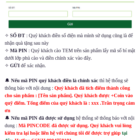
✧
SỐ ĐT
: Quý khách điền số điện mà mình sử dụng cũng là để
nhận quà tặng sau này
✧
Mã PIN
: Quý khách cào TEM trên sản phẩm lấy mã số bí mật
dưới lớp phủ cào và điền chính xác vào đây.
✧
GỬI
để xác nhận.
🔔
Nếu mã PIN quý khách điền là chính xác
thì hệ thống sẽ
thông báo với nội dung :
Quý khách đã tích điểm thành công
cho sản phẩm : [Tên sản phẩm]. Quý khách được +Coin vào
quỹ điểm. Tổng điểm của quý khách là : xxx .Trân trọng cảm
ơn
🔔
Nếu mã PIN đã được sử dụng
hệ thống sẽ thông báo với nội
dung :
Mã PINCODE đã được sử dụng. Quý khách vui lòng
kiểm tra lại hoặc liên hệ với chúng tôi để được trợ giúp
tại